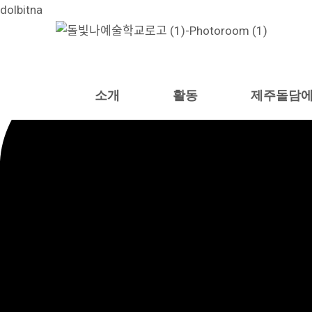
콘
dolbitna
텐
츠
로
건
소개
활동
제주돌담에
너
뛰
기