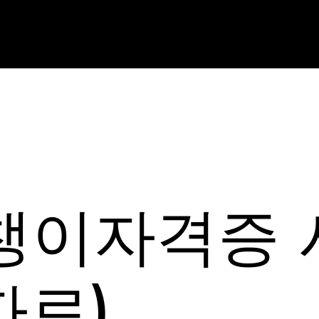
돌챙이자격증 
자료)