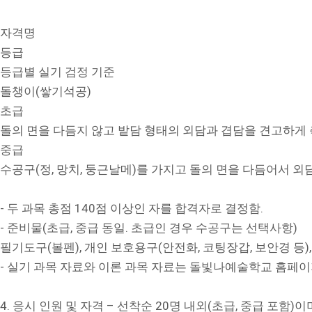
자격명
등급
등급별 실기 검정 기준
돌챙이(쌓기석공)
초급
돌의 면을 다듬지 않고 밭담 형태의 외담과 겹담을 견고하게 
중급
수공구(정, 망치, 둥근날메)를 가지고 돌의 면을 다듬어서 외
- 두 과목 총점 140점 이상인 자를 합격자로 결정함.
- 준비물(초급, 중급 동일. 초급인 경우 수공구는 선택사항)
필기도구(볼펜), 개인 보호용구(안전화, 코팅장갑, 보안경 등), 삽,
- 실기 과목 자료와 이론 과목 자료는 돌빛나예술학교 홈페이지(dolbi
4. 응시 인원 및 자격 – 선착순 20명 내외(초급, 중급 포함)이며