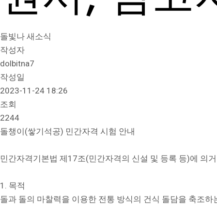
돌빛나 새소식
작성자
dolbitna7
작성일
2023-11-24 18:26
조회
2244
돌챙이(쌓기석공) 민간자격 시험 안내
민간자격기본법 제17조(민간자격의 신설 및 등록 등)에 의거 
1. 목적
돌과 돌의 마찰력을 이용한 전통 방식의 건식 돌담을 축조하