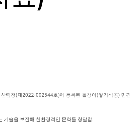
산림청(제2022-002544호)에 등록된 돌챙이(쌓기석공) 
는 기술을 보전해 친환경적인 문화를 창달함.