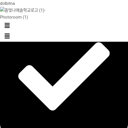
콘
dolbitna
텐
츠
로
건
Menu
너
뛰
기