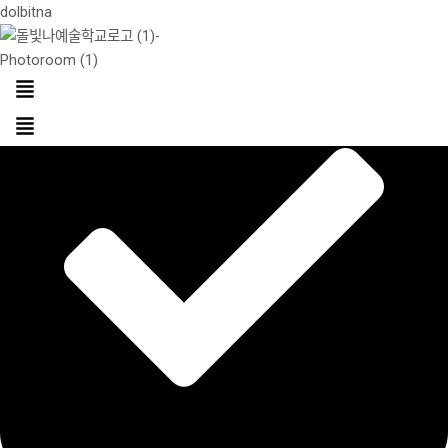
콘
dolbitna
텐
츠
로
건
Menu
너
뛰
기