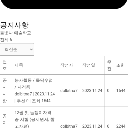
공지사항
돌빛나 예술학교
전체 6
번
추
제목
작성자
작성일
조회
호
천
공
봉사활동 / 돌담수업
지
/ 자격증
dolbitna7
2023.11.24
0
1544
사
dolbitna7
|
2023.11.24
항
|
추천 0
|
조회 1544
12월 첫 돌챙이자격
공
증 시험 (응시원서, 참
지
고자료)
dolbitna7
2023.11.24
0
2244