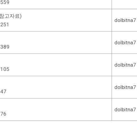
559
 참고자료)
dolbitna7
251
dolbitna7
389
dolbitna7
105
dolbitna7
47
dolbitna7
76