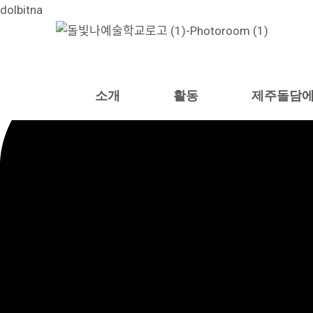
콘
dolbitna
텐
츠
로
건
소개
활동
제주돌담에
너
뛰
기